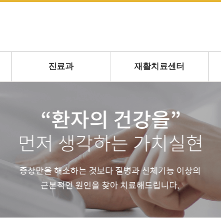
진료과
재활치료센터
내과
운동치료
재활의학과1
작업치료
재활의학과2
언어치료
인지치료
연하치료