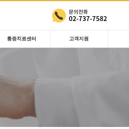
통증치료센터
고객지원
특수치료
공지사항
도수치료
병원소식
슬링치료
영양관리
전기치료
입원상담
고객의소리
FAQ자주하는질문