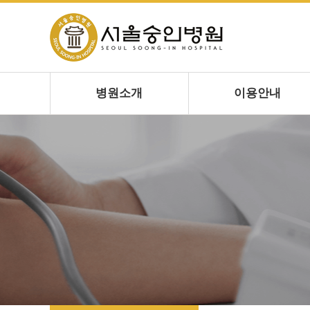
병원소개
이용안내
미션/비전
층별안내
인사말
진료시간
의료진
입퇴원안내
의료장비
증명서발급
병원둘러보기
비급여항목
오시는 길
환자의 권리와 의무